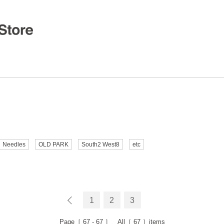
Needles
OLD PARK
South2 West8
etc
1
2
3
Page［
67 - 67
］ All［
67
］items