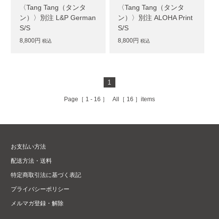
〈Tang Tang（タンタ
〈Tang Tang（タンタ
ン）〉別注 L&P German
ン）〉別注 ALOHA Print
S/S
S/S
8,800円
8,800円
税込
税込
1
Page［
1 - 16
］ All［
16
］items
お支払い方法
配送方法・送料
特定商取引法に基づく表記
プライバシーポリシー
メルマガ登録・解除