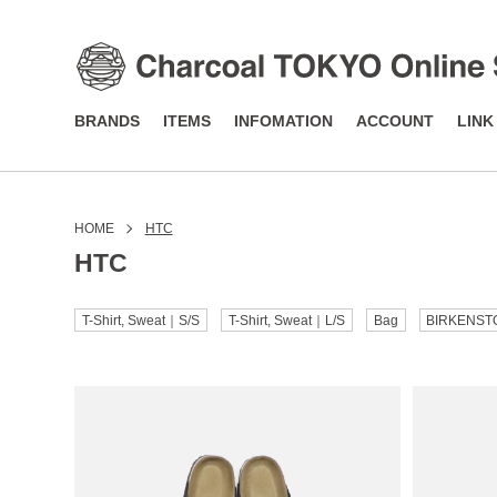
BRANDS
ITEMS
INFOMATION
ACCOUNT
LINK
HOME
HTC
HTC
T-Shirt, Sweat｜S/S
T-Shirt, Sweat｜L/S
Bag
BIRKENST