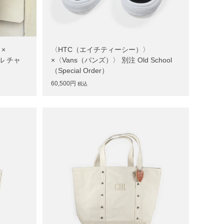
×
〈HTC（エイチティーシー）〉
ナル チャ
×〈Vans（バンズ）〉 別注 Old School
（Special Order）
60,500円
税込