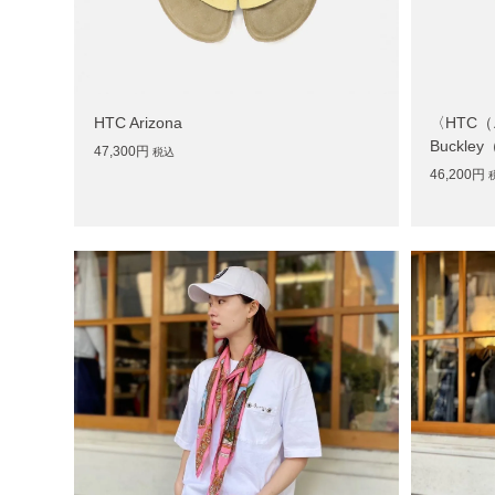
HTC Arizona
〈HTC
Buckl
47,300円
税込
46,200円