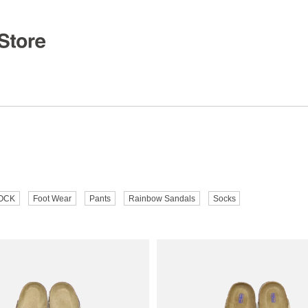
OCK
Foot Wear
Pants
Rainbow Sandals
Socks