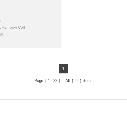
T
 Rainbow Calf
税込
1
Page［
1 - 22
］ All［
22
］items