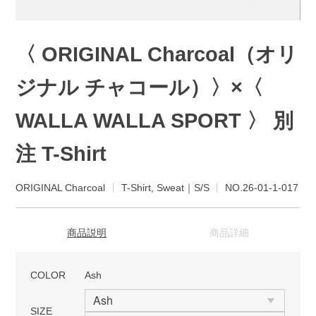
〈 ORIGINAL Charcoal（オリ
ジナル チャコール）〉×〈
WALLA WALLA SPORT 〉 別
注 T-Shirt
ORIGINAL Charcoal
T-Shirt, Sweat｜S/S
NO.26-01-1-017
商品説明
商品詳細
COLOR
Ash
SIZE