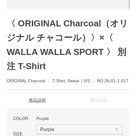
〈 ORIGINAL Charcoal（オリ
ジナル チャコール）〉×〈
WALLA WALLA SPORT 〉 別
注 T-Shirt
ORIGINAL Charcoal
T-Shirt, Sweat｜S/S
NO.26-01-1-017
商品説明
商品詳細
COLOR
Purple
SIZE