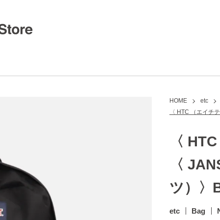
HOME
etc
〈 HTC （エイチテ
〈 HT
〈 JA
ツ）〉B
etc
Bag