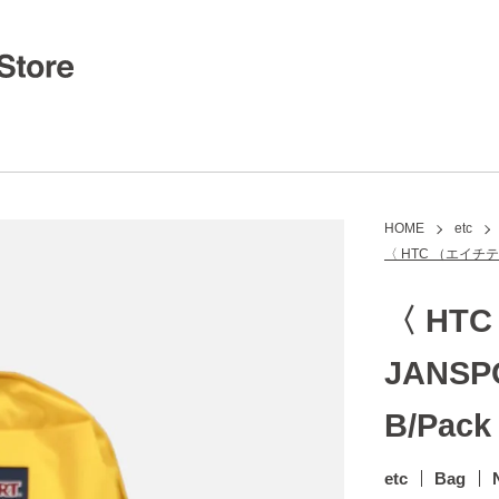
HOME
etc
〈 HTC （エイチテ
〈 HT
JANS
B/Pack 
etc
Bag