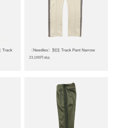
Track
〈Needles〉別注 Track Pant Narrow
23,100円
税込