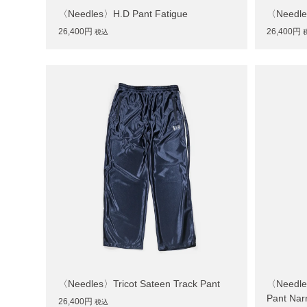
〈Needles〉H.D Pant Fatigue
〈Needles
26,400円
26,400円
税込
〈Needles〉Tricot Sateen Track Pant
〈Needle
Pant Nar
26,400円
税込