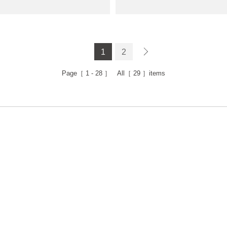
1
2
Page［
1 - 28
］ All［
29
］items