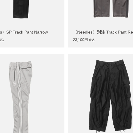
s〉SP Track Pant Narrow
〈Needles〉別注 Track Pant Re
23,100円
税込
税込