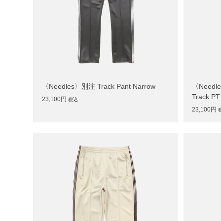
〈Needles〉別注 Track Pant Narrow
〈Need
Track PT
23,100円
税込
23,100円