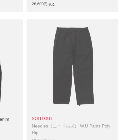
28,600円
税込
enim
SOLD OUT
Needles（ニードルズ） W.U Pants Poly
Rip