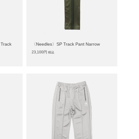
rack
〈Needles〉SP Track Pant Narrow
23,100円
税込