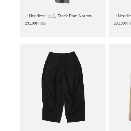
〈Needles〉別注 Track Pant Narrow
〈Needle
23,100円
23,100円
税込