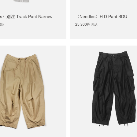
s〉別注 Track Pant Narrow
〈Needles〉H.D Pant BDU
25,300円
税込
税込