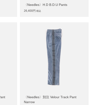
〈Needles〉H.D B.D.U Pants
26,400円
税込
ant
〈Needles〉別注 Velour Track Pant
Narrow