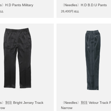
〉H.D Pants Military
〈Needles〉H.D B.D.U Pants
26,400円
税込
税込
s〉別注 Bright Jersey Track
〈Needles〉別注 Velour Track P
row
Narrow