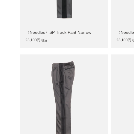
〈Needles〉SP Track Pant Narrow
〈Needle
23,100円
23,100円
税込