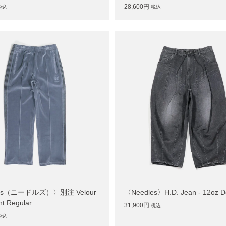
28,600円
税込
税込
les（ニードルズ）〉別注 Velour
〈Needles〉H.D. Jean - 12oz D
nt Regular
31,900円
税込
税込